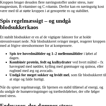
Kroppen bruger desuden flere næringsstoffer under stress, især
magnesium, B-vitaminer og C-vitamin. Derfor kan en næringsrig kost
være med til at støtte kroppen i at genoprette ro og stabilitet.
Spis regelmæssigt – og undgå
blodsukkerkaos
Et stabilt blodsukker er en af de vigtigste faktorer for at holde
stressniveauet nede. Når blodsukkeret svinger meget, reagerer kroppen
med at frigive stresshormoner for at kompensere.
Spis tre hovedmåltider og 1–2 mellemmåltider
i løbet af
dagen.
Kombinér protein, fedt og kulhydrater
ved hvert måltid – fx
havregrød med nødder, kylling med grøntsager og quinoa, eller
rugbrød med æg og avocado.
Undgå for meget sukker og hvidt mel
, som får blodsukkeret til
at stige og falde hurtigt.
Når du spiser regelmæssigt, får hjernen en stabil tilførsel af energi, og
du undgår de humørsvingninger og træthedsfølelser, der ofte følger
med stress.
Fødevarer, der dæmper stress