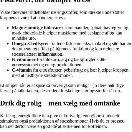
Visse fødevarer indeholder næringsstoffer, som direkte understøtter
kroppens evne til at håndtere stress.
Magnesiumrige fødevarer
som mandler, spinat, havregryn og
mørk chokolade hjælper musklerne med at slappe af og kan
mindske uro.
Omega-3-fedtsyrer
fra fede fisk som laks, makrel og sild har en
dokumenteret effekt på hjernens funktion og kan reducere
stressrelateret inflammation.
B-vitaminer
fra fuldkorn, æg og bælgfrugter støtter
nervesystemet og energiproduktionen.
C-vitamin
fra citrusfrugter, peberfrugt og bær hjælper kroppen
med at nedbryde stresshormoner.
Et simpelt råd er at spise så farverigt som muligt – jo flere naturlige
farver på tallerkenen, desto flere forskellige næringsstoffer får du.
Drik dig rolig – men vælg med omtanke
Kaffe og energidrikke kan give et kortvarigt energiboost, men de
stimulerer også produktionen af stresshormoner. Hvis du er presset,
kan det derfor være en god idé at skrue ned for koffeinen.