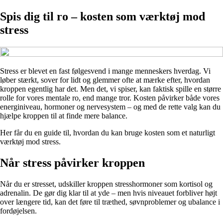
Spis dig til ro – kosten som værktøj mod
stress
Stress er blevet en fast følgesvend i mange menneskers hverdag. Vi
løber stærkt, sover for lidt og glemmer ofte at mærke efter, hvordan
kroppen egentlig har det. Men det, vi spiser, kan faktisk spille en større
rolle for vores mentale ro, end mange tror. Kosten påvirker både vores
energiniveau, hormoner og nervesystem – og med de rette valg kan du
hjælpe kroppen til at finde mere balance.
Her får du en guide til, hvordan du kan bruge kosten som et naturligt
værktøj mod stress.
Når stress påvirker kroppen
Når du er stresset, udskiller kroppen stresshormoner som kortisol og
adrenalin. De gør dig klar til at yde – men hvis niveauet forbliver højt
over længere tid, kan det føre til træthed, søvnproblemer og ubalance i
fordøjelsen.