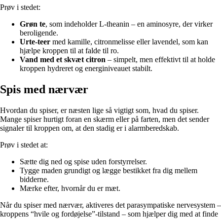
Prøv i stedet:
Grøn te
, som indeholder L-theanin – en aminosyre, der virker
beroligende.
Urte-teer
med kamille, citronmelisse eller lavendel, som kan
hjælpe kroppen til at falde til ro.
Vand med et skvæt citron
– simpelt, men effektivt til at holde
kroppen hydreret og energiniveauet stabilt.
Spis med nærvær
Hvordan du spiser, er næsten lige så vigtigt som, hvad du spiser.
Mange spiser hurtigt foran en skærm eller på farten, men det sender
signaler til kroppen om, at den stadig er i alarmberedskab.
Prøv i stedet at:
Sætte dig ned og spise uden forstyrrelser.
Tygge maden grundigt og lægge bestikket fra dig mellem
bidderne.
Mærke efter, hvornår du er mæt.
Når du spiser med nærvær, aktiveres det parasympatiske nervesystem –
kroppens “hvile og fordøjelse”-tilstand – som hjælper dig med at finde