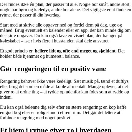
Der findes ikke én plan, der passer til alle. Nogle bor småt, andre stort;
nogle har børn og kæledyr, andre bor alene. Det vigtigste er at finde en
rytme, der passer til din hverdag.
Start med at skrive alle opgaver ned og fordel dem på dag, uge og
måned. Brug eventuelt en kalender eller en app, der kan minde dig om
de større opgaver. Du kan også lave en visuel plan, der hænger på
køleskabet – især hvis flere i husstanden skal dele ansvaret.
Et godt princip er:
hellere lidt og ofte end meget og sjældent.
Det
holder både hjemmet og humøret i balance.
Gør rengøringen til en positiv vane
Rengøring behøver ikke være kedeligt. Sæt musik på, tænd et duftlys,
eller brug det som en måde at koble af mentalt. Mange oplever, at det
giver ro at ordne ting – at rydde op udenfor kan føles som at rydde op
indeni.
Du kan også belønne dig selv efter en større rengøring: en kop kaffe,
en god bog eller en rolig stund i et rent rum. Det gør det lettere at
forbinde rengøring med noget positivt.
Et hjem i rytme giver ro i hverdagen