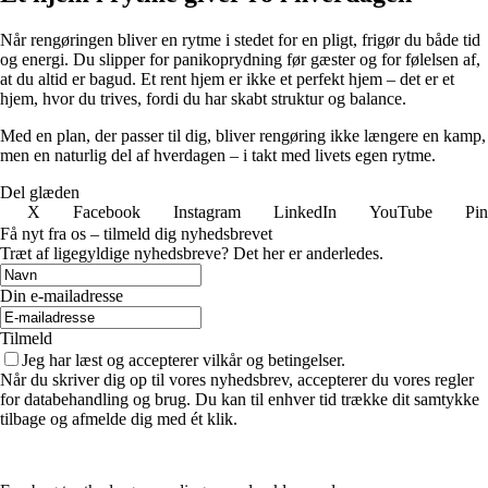
Når rengøringen bliver en rytme i stedet for en pligt, frigør du både tid
og energi. Du slipper for panikoprydning før gæster og for følelsen af,
at du altid er bagud. Et rent hjem er ikke et perfekt hjem – det er et
hjem, hvor du trives, fordi du har skabt struktur og balance.
Med en plan, der passer til dig, bliver rengøring ikke længere en kamp,
men en naturlig del af hverdagen – i takt med livets egen rytme.
Del glæden
X
Facebook
Instagram
LinkedIn
YouTube
Pin
Få nyt fra os – tilmeld dig nyhedsbrevet
Træt af ligegyldige nyhedsbreve? Det her er anderledes.
Din e-mailadresse
Tilmeld
Jeg har læst og accepterer vilkår og betingelser.
Når du skriver dig op til vores nyhedsbrev, accepterer du vores regler
for databehandling og brug. Du kan til enhver tid trække dit samtykke
tilbage og afmelde dig med ét klik.