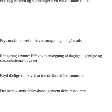
Forebyg træthed og spændinger med enkle, sunde vaner
Frys maden korrekt – bevar smagen og undgå madspild
Rengøring i rytme: Effektiv planlægning af daglige, ugentlige og
sæsonbestemte opgaver
Bryd dårlige vaner ved at forstå dine adfærdsmønstre
Del mere – styrk fællesskabet gennem delte ressourcer