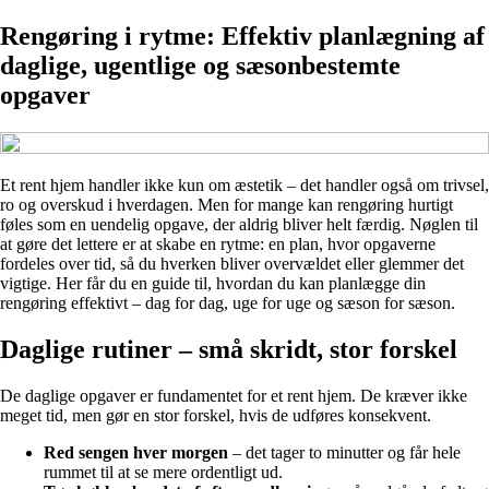
Rengøring i rytme: Effektiv planlægning af
daglige, ugentlige og sæsonbestemte
opgaver
Et rent hjem handler ikke kun om æstetik – det handler også om trivsel,
ro og overskud i hverdagen. Men for mange kan rengøring hurtigt
føles som en uendelig opgave, der aldrig bliver helt færdig. Nøglen til
at gøre det lettere er at skabe en rytme: en plan, hvor opgaverne
fordeles over tid, så du hverken bliver overvældet eller glemmer det
vigtige. Her får du en guide til, hvordan du kan planlægge din
rengøring effektivt – dag for dag, uge for uge og sæson for sæson.
Daglige rutiner – små skridt, stor forskel
De daglige opgaver er fundamentet for et rent hjem. De kræver ikke
meget tid, men gør en stor forskel, hvis de udføres konsekvent.
Red sengen hver morgen
– det tager to minutter og får hele
rummet til at se mere ordentligt ud.