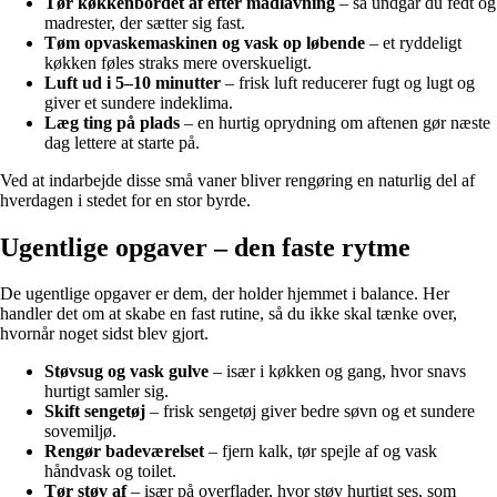
Tør køkkenbordet af efter madlavning
– så undgår du fedt og
madrester, der sætter sig fast.
Tøm opvaskemaskinen og vask op løbende
– et ryddeligt
køkken føles straks mere overskueligt.
Luft ud i 5–10 minutter
– frisk luft reducerer fugt og lugt og
giver et sundere indeklima.
Læg ting på plads
– en hurtig oprydning om aftenen gør næste
dag lettere at starte på.
Ved at indarbejde disse små vaner bliver rengøring en naturlig del af
hverdagen i stedet for en stor byrde.
Ugentlige opgaver – den faste rytme
De ugentlige opgaver er dem, der holder hjemmet i balance. Her
handler det om at skabe en fast rutine, så du ikke skal tænke over,
hvornår noget sidst blev gjort.
Støvsug og vask gulve
– især i køkken og gang, hvor snavs
hurtigt samler sig.
Skift sengetøj
– frisk sengetøj giver bedre søvn og et sundere
sovemiljø.
Rengør badeværelset
– fjern kalk, tør spejle af og vask
håndvask og toilet.
Tør støv af
– især på overflader, hvor støv hurtigt ses, som