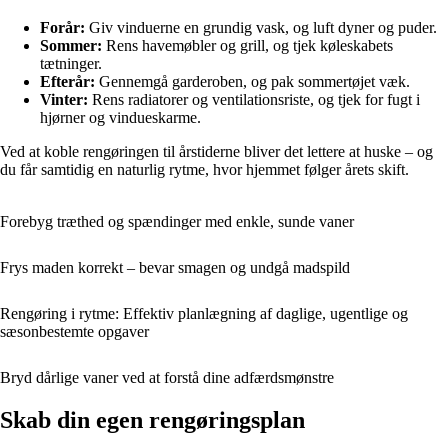
Forår:
Giv vinduerne en grundig vask, og luft dyner og puder.
Sommer:
Rens havemøbler og grill, og tjek køleskabets
tætninger.
Efterår:
Gennemgå garderoben, og pak sommertøjet væk.
Vinter:
Rens radiatorer og ventilationsriste, og tjek for fugt i
hjørner og vindueskarme.
Ved at koble rengøringen til årstiderne bliver det lettere at huske – og
du får samtidig en naturlig rytme, hvor hjemmet følger årets skift.
Forebyg træthed og spændinger med enkle, sunde vaner
Frys maden korrekt – bevar smagen og undgå madspild
Rengøring i rytme: Effektiv planlægning af daglige, ugentlige og
sæsonbestemte opgaver
Bryd dårlige vaner ved at forstå dine adfærdsmønstre
Skab din egen rengøringsplan