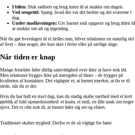
I bilen:
Sluk radioen og brug turen til at snakke om dagen.
Ved sengetid:
Spørg, hvad der var det bedste og det sværeste i
dag.
Under madlavningen:
Giv barnet små opgaver og brug tiden til
at snakke om alt og ingenting.
Når du gør hverdagen til et fælles rum, bliver relationen en naturlig del
af livet – ikke noget, der kun sker i ferier eller på særlige dage.
Når tiden er knap
Mange forældre føler dårlig samvittighed over ikke at have nok tid.
Men relationer bygges ikke på mængden af timer – de bygges på
kvaliteten af kontakten. Det vigtigste er, at barnet mærker, at du er til
stede, når du er der.
Hvis du har haft en travl dag, kan du stadig skabe nærhed med et kort
øjeblik af fuld opmærksomhed: et kram, et smil, en lille snak om noget
sjovt. Det er ofte nok til, at barnet føler sig set og elsket.
Traditioner skaber tryghed: Derfor er de så vigtige for børn