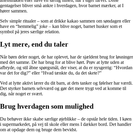
aftensmaden eller have en særlig hilsen, når I siger farvel. Disse
gentagelser bliver små ankre i hverdagen, hvor barnet mærker, at I
hører sammen.
Selv simple ritualer – som at drikke kakao sammen om søndagen eller
have en “hemmelig” joke – kan blive noget, barnet husker som et
symbol på jeres særlige relation.
Lyt mere, end du taler
Når børn deler noget, de har oplevet, har de sjældent brug for løsninger
med det samme. De har brug for at blive hørt. Prøv at lytte uden at
afbryde, og stil åbne spørgsmål, der viser, at du er nysgerrig: “Hvordan
var det for dig?” eller “Hvad tænkte du, da det skete?”
Ved at lytte aktivt lærer du dit barn, at dets tanker og følelser har værdi.
Det styrker barnets selvværd og gør det mere trygt ved at komme til
dig, når noget er svært.
Brug hverdagen som mulighed
Du behøver ikke skabe særlige øjeblikke – de opstår hele tiden. I køen
i supermarkedet, på vej til skole eller mens I dækker bord. Det handler
om at opdage dem og bruge dem bevidst.