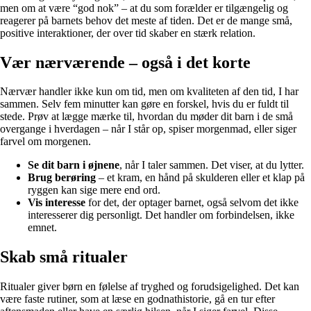
men om at være “god nok” – at du som forælder er tilgængelig og
reagerer på barnets behov det meste af tiden. Det er de mange små,
positive interaktioner, der over tid skaber en stærk relation.
Vær nærværende – også i det korte
Nærvær handler ikke kun om tid, men om kvaliteten af den tid, I har
sammen. Selv fem minutter kan gøre en forskel, hvis du er fuldt til
stede. Prøv at lægge mærke til, hvordan du møder dit barn i de små
overgange i hverdagen – når I står op, spiser morgenmad, eller siger
farvel om morgenen.
Se dit barn i øjnene
, når I taler sammen. Det viser, at du lytter.
Brug berøring
– et kram, en hånd på skulderen eller et klap på
ryggen kan sige mere end ord.
Vis interesse
for det, der optager barnet, også selvom det ikke
interesserer dig personligt. Det handler om forbindelsen, ikke
emnet.
Skab små ritualer
Ritualer giver børn en følelse af tryghed og forudsigelighed. Det kan
være faste rutiner, som at læse en godnathistorie, gå en tur efter