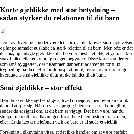
Korte øjeblikke med stor betydning –
sådan styrker du relationen til dit barn
I en travl hverdag kan det være let at tro, at det kræver store oplevelser
og lange samtaler at skabe en stærk relation til sit barn. Men ofte er det
de små, uplanlagte øjeblikke, der betyder mest – et blik, et grin, en kort
snak i bilen eller et kram, før dagen begynder. Disse korte stunder er
som små byggesten, der tilsammen danner fundamentet for tillid,
tryghed og nærhed. Her får du inspiration til, hvordan du kan bruge
hverdagens små øjeblikke til at styrke båndet til dit barn.
Små øjeblikke – stor effekt
Børn husker ikke nødvendigvis, hvad du sagde, men hvordan du fik
dem til at føle sig. Når du viser oprigtig interesse, selv i korte glimt,
sender du et signal om, at dit barn er vigtigt. Det kan være, når du
stopper op midt i madlavningen for at lytte til en historie fra skolen,
eller når du lægger telefonen væk og bare er til stede et øjeblik.
Forskning i tilknytning viser, at det ikke handler om at være perfekt,