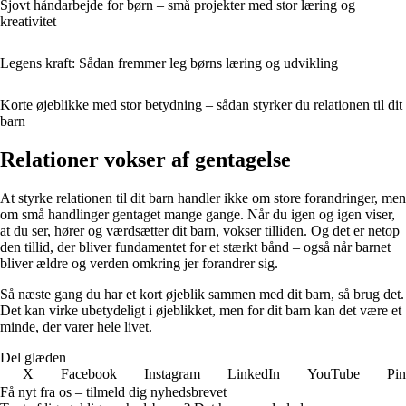
Sjovt håndarbejde for børn – små projekter med stor læring og
kreativitet
Legens kraft: Sådan fremmer leg børns læring og udvikling
Korte øjeblikke med stor betydning – sådan styrker du relationen til dit
barn
Relationer vokser af gentagelse
At styrke relationen til dit barn handler ikke om store forandringer, men
om små handlinger gentaget mange gange. Når du igen og igen viser,
at du ser, hører og værdsætter dit barn, vokser tilliden. Og det er netop
den tillid, der bliver fundamentet for et stærkt bånd – også når barnet
bliver ældre og verden omkring jer forandrer sig.
Så næste gang du har et kort øjeblik sammen med dit barn, så brug det.
Det kan virke ubetydeligt i øjeblikket, men for dit barn kan det være et
minde, der varer hele livet.
Del glæden
X
Facebook
Instagram
LinkedIn
YouTube
Pin
Få nyt fra os – tilmeld dig nyhedsbrevet